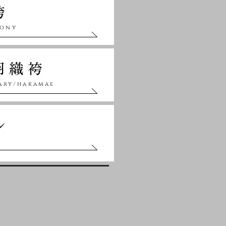
袴
mony
羽織袴
sary/hakamae
ル