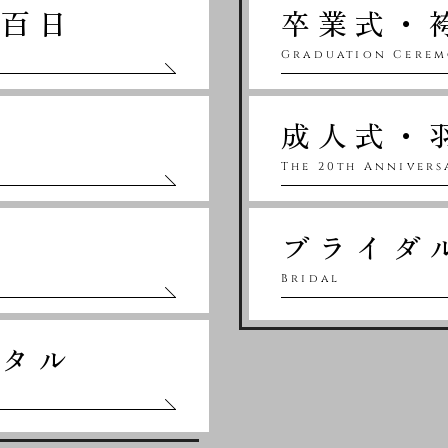
・百日
卒業式・
a
Graduation Cere
成人式・
The 20th Anniver
ィ
ブライダ
Bridal
ンタル