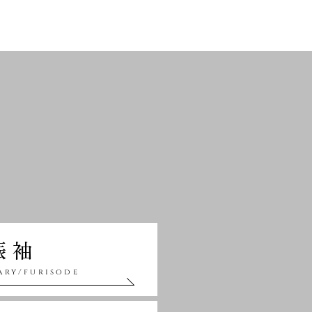
振袖
ary/furisode