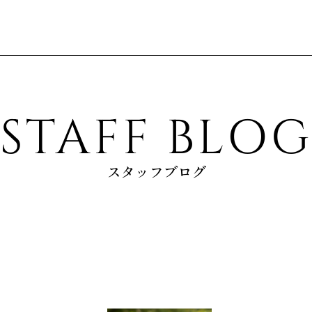
STAFF BLO
スタッフブログ