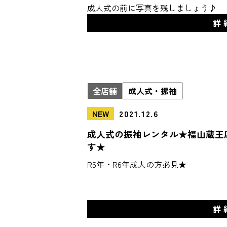
成人式の前に写真を残しましょう♪
詳
全店舗
成人式・振袖
NEW
2021.12.6
成人式の振袖レンタル★福山蔵王
す★
R5年・R6年成人の方必見★
詳