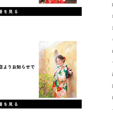
細を見る
店よりお知らせで
細を見る