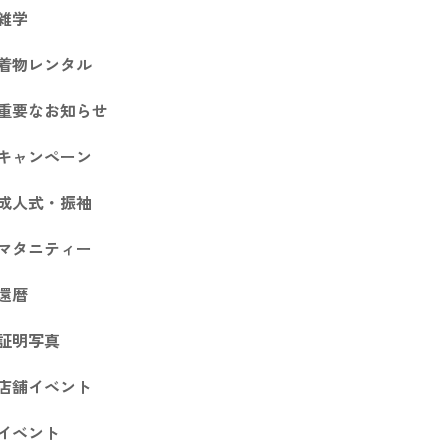
雑学
着物レンタル
重要なお知らせ
キャンペーン
成人式・振袖
マタニティー
還暦
証明写真
店舗イベント
イベント