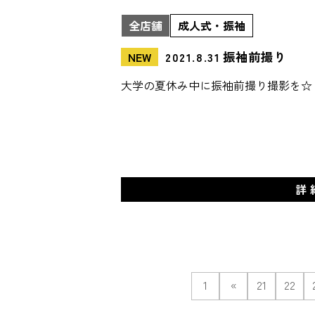
全店舗
成人式・振袖
振袖前撮り
NEW
2021.8.31
大学の夏休み中に振袖前撮り撮影を☆
詳
1
«
21
22