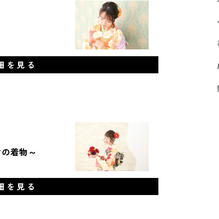
細を見る
けの着物～
細を見る