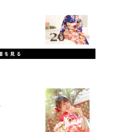
細を見る
☆