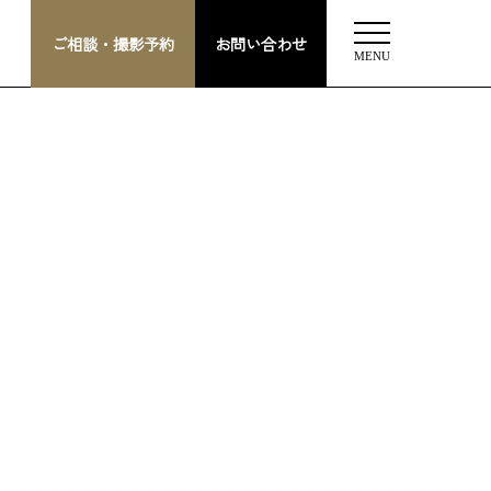
ご相談・撮影予約
お問い合わせ
MENU
G