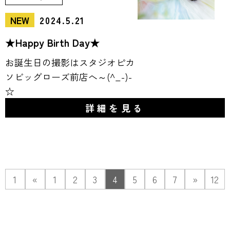
NEW
2024.5.21
★Happy Birth Day★
お誕生日の撮影はスタジオピカ
ソビッグローズ前店へ～(^_-)-
☆
詳細を見る
1
«
1
2
3
4
5
6
7
»
12