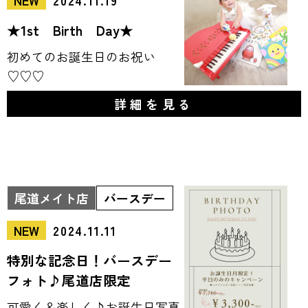
NEW
2024.11.19
★1st Birth Day★
初めてのお誕生日のお祝い
♡♡♡
詳細を見る
尾道メイト店
バースデー
NEW
2024.11.11
特別な記念日！バースデー
フォト♪尾道店限定
可愛く＆楽しく♪お誕生日写真