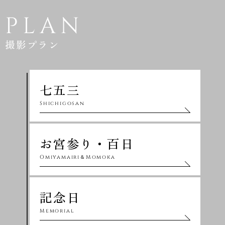
PLAN
撮影プラン
七五三
Shichigosan
お宮参り・百日
Omiyamairi＆Momoka
記念日
Memorial