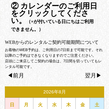
② カレンダーのご利用日
をクリックしてくださ
い。
（×が付いている日にちはご利用
できません。）
WEBからのレンタルご契約可能期間について
お着物のWEB予約は、ご利用日の7日前まで可能です。それ
以降のご予約はできなくなりますのでご注意ください。
店頭にご来店してご契約の場合は、7日間を切っていてもレ
ンタル可能です。
◀︎
前月
翌月
▶︎
2026年8月
日
月
火
水
木
金
土