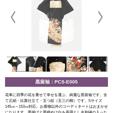
黒留袖：PCS-E005
花車に四季の花を乗せて幸せを運ぶ、綺麗な黒留袖です。全
て正絹・比翼仕立て・五つ紋（五三の桐）です。Sサイズ
145㎝～153㎝対応。お着物以外のコーディネートはおまかせ
になります。帯揚げと帯締めは白を基調とし金刺繡の入った