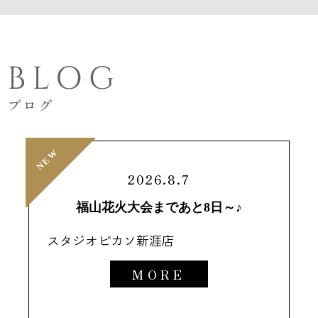
BLOG
ブログ
NEW
NEW
2026.8.7
福山花火大会まであと8日～♪
スタジオピカソ新涯店
MORE