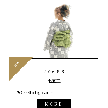
NEW
NEW
2026.8.6
七五三
753 ～Shichigosan～
MORE