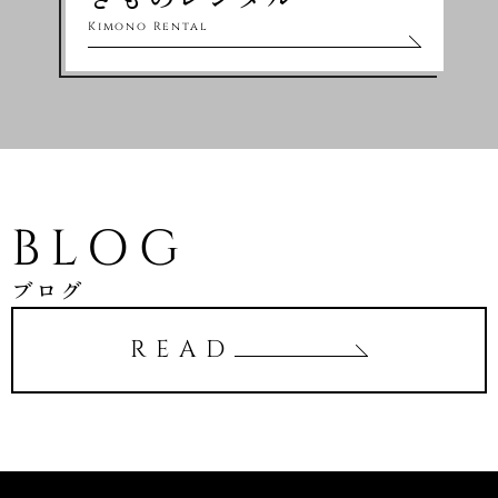
Kimono Rental
BLOG
ブログ
READ